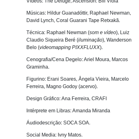
Videos: The Deluge, Ascension: Bill Viola
Músicas: Hildur Guanadóttir, Raphael Newman,
David Lynch, Coral Guarani Tape Retxakã.
Técnica: Raphael Newman (
som e vídeo
), Luiz
Claudio Siqueira Beré (
iluminação
), Wanderson
Belo (
videomapping PIXXFLUXX
).
Cenografia/Cena Degelo: Ariel Moura, Marcos
Graminha.
Figurino: Erani Soares, Ângela Vieira, Marcelo
Ferreira, Magno Godoy (acervo).
Design Gráfico: Ana Ferreira, CRAFI
Intérprete em Libras: Amanda Miranda
Áudiodescrição: SOCA SOA.
Social Media: Ivny Matos.