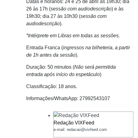
Datas e horários: 24 e 25 de abril às 19h30; dia
26 às 17h (
sessão com audiodescrição
) e às
19h30; dia 27 às 10h30 (
sessão com
audiodescrição
).
*Intérprete em Libras em todas as sessões.
Entrada Franca (
ingressos na bilheteria, a partir
de 1h antes da sessão
).
Duração: 50 minutos (
Não será permitida
entrada após início do espetáculo
)
Classificação: 18 anos.
Informações/WhatsApp: 27992543107
Redação VIXFeed
e-mail: redacao@vixfeed.com