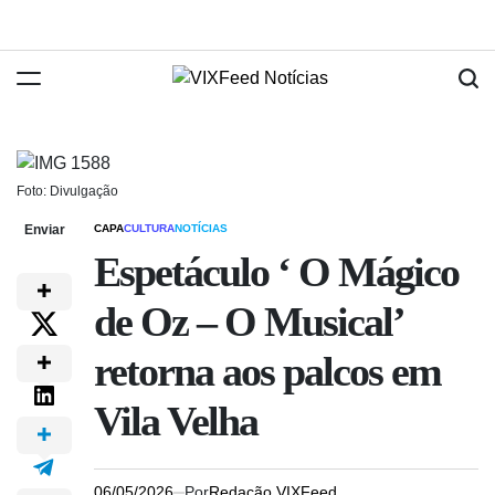
Foto: Divulgação
Enviar
CAPA
CULTURA
NOTÍCIAS
Espetáculo ‘ O Mágico
de Oz – O Musical’
retorna aos palcos em
Vila Velha
06/05/2026
Por
Redação VIXFeed