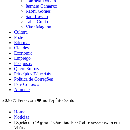
Gabriela Donato
Itamara Camargo
Raoni Gomes
Sara Lovatti
Talita Conta
Vitor Magnoni
Cultura
Poder
Editorial
Cidades
Economia
Emprego
Pesquisas
Quem Somos
Princípios Editoriais
Política de Correções
Fale Conosco
Anuncie
2026 © Feito com ❤️ no Espírito Santo.
Home
Notícias
Espetáculo ‘Agora É Que São Elas!’ abre sessão extra em
Vitória