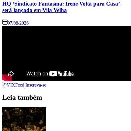
HQ ‘Sindicato Fantasma: Irene Volta para Casa’
será lançada em Vila Velha
07/08/2026
@VIXFeed
Inscreva-se
Leia também