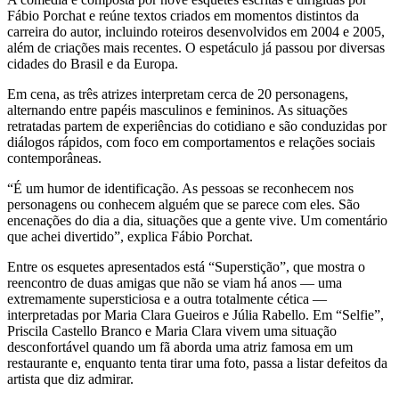
Fábio Porchat
e reúne textos criados em momentos distintos da
carreira do autor, incluindo roteiros desenvolvidos em 2004 e 2005,
além de criações mais recentes. O espetáculo já passou por diversas
cidades do Brasil e da Europa.
Em cena, as três atrizes interpretam cerca de 20 personagens,
alternando entre papéis masculinos e femininos. As situações
retratadas partem de experiências do cotidiano e são conduzidas por
diálogos rápidos, com foco em comportamentos e relações sociais
contemporâneas.
“É um humor de identificação. As pessoas se reconhecem nos
personagens ou conhecem alguém que se parece com eles. São
encenações do dia a dia, situações que a gente vive. Um comentário
que achei divertido”, explica Fábio Porchat.
Entre os esquetes apresentados está “Superstição”, que mostra o
reencontro de duas amigas que não se viam há anos — uma
extremamente supersticiosa e a outra totalmente cética —
interpretadas por Maria Clara Gueiros e Júlia Rabello. Em “Selfie”,
Priscila Castello Branco e Maria Clara vivem uma situação
desconfortável quando um fã aborda uma atriz famosa em um
restaurante e, enquanto tenta tirar uma foto, passa a listar defeitos da
artista que diz admirar.