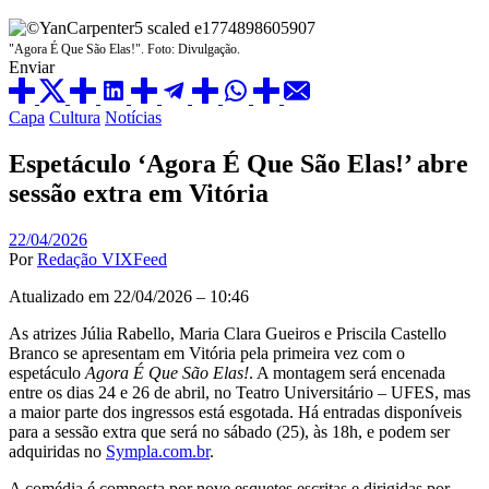
"Agora É Que São Elas!". Foto: Divulgação.
Enviar
Capa
Cultura
Notícias
Espetáculo ‘Agora É Que São Elas!’ abre
sessão extra em Vitória
22/04/2026
Por
Redação VIXFeed
Atualizado em 22/04/2026 – 10:46
As atrizes
J
úlia Rabello
,
Maria Clara Gueiros
e
Priscila Castello
Branco
se apresentam em
Vitória
pela primeira vez com o
espetáculo
Agora É Que São Elas!
. A montagem será encenada
entre os dias 24 e 26 de abril, no
Teatro Universitário – UFES
, mas
a maior parte dos ingressos está esgotada. Há entradas disponíveis
para a sessão extra que será no sábado (25), às 18h, e podem ser
adquiridas no
Sympla.com.br
.
A comédia é composta por nove esquetes escritas e dirigidas por