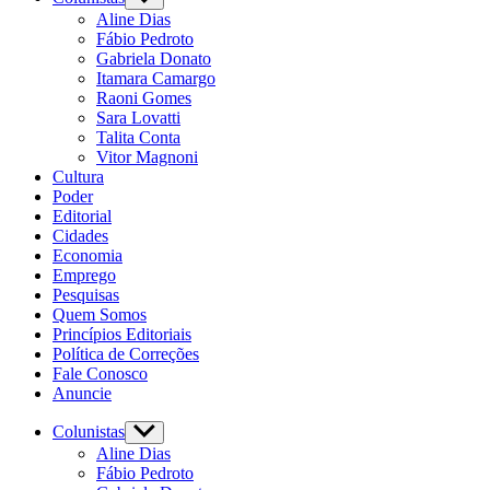
Aline Dias
Fábio Pedroto
Gabriela Donato
Itamara Camargo
Raoni Gomes
Sara Lovatti
Talita Conta
Vitor Magnoni
Cultura
Poder
Editorial
Cidades
Economia
Emprego
Pesquisas
Quem Somos
Princípios Editoriais
Política de Correções
Fale Conosco
Anuncie
Colunistas
Aline Dias
Fábio Pedroto