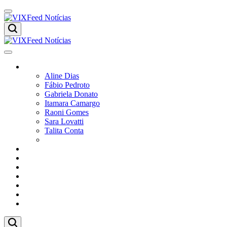
Colunistas
Aline Dias
Fábio Pedroto
Gabriela Donato
Itamara Camargo
Raoni Gomes
Sara Lovatti
Talita Conta
Vitor Magnoni
Cultura
Poder
Editorial
Cidades
Esportes
Economia
Pesquisas