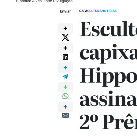
Hippolito Alves. Foto: Divulgação.
Enviar
CAPA
CULTURA
NOTÍCIAS
Escult
capix
Hippol
assina
2º Pr