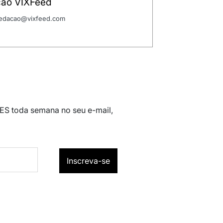
ão VIXFeed
 redacao@vixfeed.com
 ES toda semana no seu e-mail,