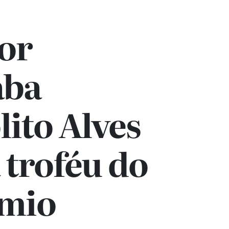
or
aba
ito Alves
 troféu do
êmio