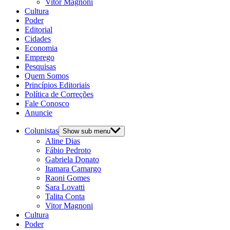
Vitor Magnoni
Cultura
Poder
Editorial
Cidades
Economia
Emprego
Pesquisas
Quem Somos
Princípios Editoriais
Política de Correções
Fale Conosco
Anuncie
Colunistas
Show sub menu
Aline Dias
Fábio Pedroto
Gabriela Donato
Itamara Camargo
Raoni Gomes
Sara Lovatti
Talita Conta
Vitor Magnoni
Cultura
Poder