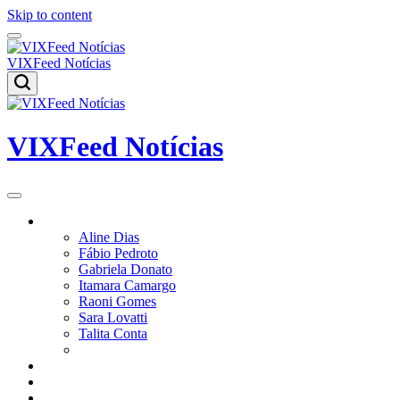
Skip to content
VIXFeed Notícias
VIXFeed Notícias
Colunistas
Aline Dias
Fábio Pedroto
Gabriela Donato
Itamara Camargo
Raoni Gomes
Sara Lovatti
Talita Conta
Vitor Magnoni
Cultura
Poder
Editorial