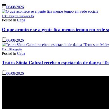
06/08/2026
Foto: Imagem criada por IA
Posted in
Capa
O que acontece se a gente fica menos tempo em rede s
06/08/2026
Foto: Divulgação
Posted in
Capa
Teatro Sônia Cabral recebe o espetáculo de dança ‘Te
06/08/2026