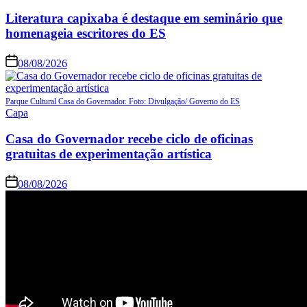
Literatura capixaba é destaque em seminário que
homenageia escritores do ES
08/08/2026
Parque Cultural Casa do Governador. Foto: Divulgação/ Governo do ES
Capa
Casa do Governador recebe ciclo de oficinas
gratuitas de experimentação artística
08/08/2026