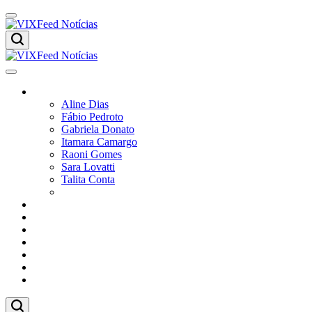
Colunistas
Aline Dias
Fábio Pedroto
Gabriela Donato
Itamara Camargo
Raoni Gomes
Sara Lovatti
Talita Conta
Vitor Magnoni
Cultura
Poder
Editorial
Cidades
Esportes
Economia
Pesquisas