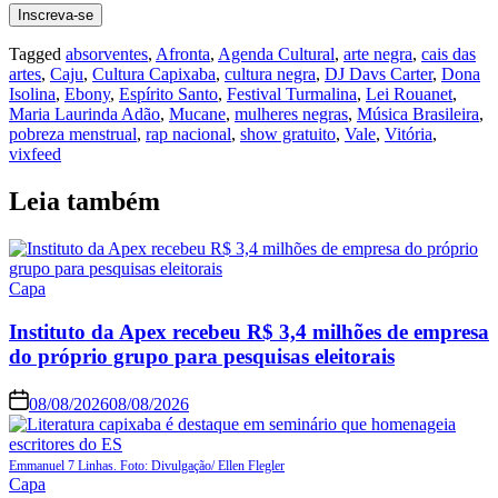
Tagged
absorventes
,
Afronta
,
Agenda Cultural
,
arte negra
,
cais das
artes
,
Caju
,
Cultura Capixaba
,
cultura negra
,
DJ Davs Carter
,
Dona
Isolina
,
Ebony
,
Espírito Santo
,
Festival Turmalina
,
Lei Rouanet
,
Maria Laurinda Adão
,
Mucane
,
mulheres negras
,
Música Brasileira
,
pobreza menstrual
,
rap nacional
,
show gratuito
,
Vale
,
Vitória
,
vixfeed
Leia também
Capa
Instituto da Apex recebeu R$ 3,4 milhões de empresa
do próprio grupo para pesquisas eleitorais
08/08/2026
08/08/2026
Emmanuel 7 Linhas. Foto: Divulgação/ Ellen Flegler
Capa