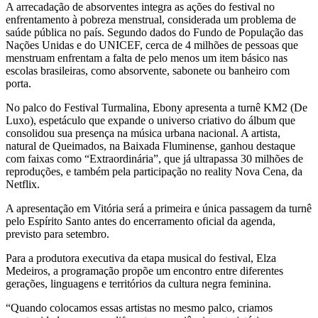
A arrecadação de absorventes integra as ações do festival no
enfrentamento à pobreza menstrual, considerada um problema de
saúde pública no país. Segundo dados do Fundo de População das
Nações Unidas e do UNICEF, cerca de 4 milhões de pessoas que
menstruam enfrentam a falta de pelo menos um item básico nas
escolas brasileiras, como absorvente, sabonete ou banheiro com
porta.
No palco do Festival Turmalina, Ebony apresenta a turnê KM2 (De
Luxo), espetáculo que expande o universo criativo do álbum que
consolidou sua presença na música urbana nacional. A artista,
natural de Queimados, na Baixada Fluminense, ganhou destaque
com faixas como “Extraordinária”, que já ultrapassa 30 milhões de
reproduções, e também pela participação no reality Nova Cena, da
Netflix.
A apresentação em Vitória será a primeira e única passagem da turnê
pelo Espírito Santo antes do encerramento oficial da agenda,
previsto para setembro.
Para a produtora executiva da etapa musical do festival, Elza
Medeiros, a programação propõe um encontro entre diferentes
gerações, linguagens e territórios da cultura negra feminina.
“Quando colocamos essas artistas no mesmo palco, criamos