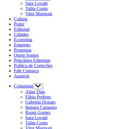
Sara Lovatti
Talita Conta
Vitor Magnoni
Cultura
Poder
Editorial
Cidades
Economia
Emprego
Pesquisas
Quem Somos
Princípios Editoriais
Política de Correções
Fale Conosco
Anuncie
Colunistas
Aline Dias
Fábio Pedroto
Gabriela Donato
Itamara Camargo
Raoni Gomes
Sara Lovatti
Talita Conta
Vitor Magnoni