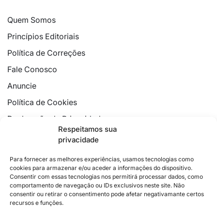
Quem Somos
Princípios Editoriais
Política de Correções
Fale Conosco
Anuncie
Política de Cookies
Declaração de Privacidade
Respeitamos sua
privacidade
Para fornecer as melhores experiências, usamos tecnologias como
cookies para armazenar e/ou aceder a informações do dispositivo.
Consentir com essas tecnologias nos permitirá processar dados, como
2026 © Feito com
no Espírito Santo.
comportamento de navegação ou IDs exclusivos neste site. Não
consentir ou retirar o consentimento pode afetar negativamante certos
Colunistas
Cultura
Poder
Editorial
Cidades
Esportes
recursos e funções.
Economia
Pesquisas