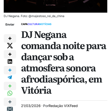
DJ Negana. Foto: @majestoso_rei_da_china
Enviar
CAPA
CULTURA
NOTÍCIAS
DJ Negana
comanda noite para
dançar sob a
atmosfera sonora
afrodiaspórica, em
Vitória
21/03/2026
Por
Redação VIXFeed