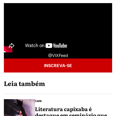
@VIXFeed
INSCREVA-SE
Leia também
CAPA
Literatura capixaba é
destaque em seminário que