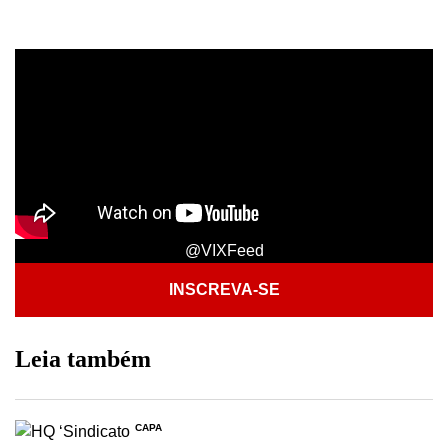
@VIXFeed
INSCREVA-SE
Leia também
CAPA