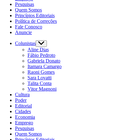
Pesquisas
Quem Somos
Princípios Editoriais
Política de Correções
Fale Conosco
Anuncie
Colunistas
Show
sub
Aline Dias
menu
Fábio Pedroto
Gabriela Donato
Itamara Camargo
Raoni Gomes
Sara Lovatti
Talita Conta
Vitor Magnoni
Cultura
Poder
Editorial
Cidades
Economia
Emprego
Pesquisas
Quem Somos
Princípios Editoriais