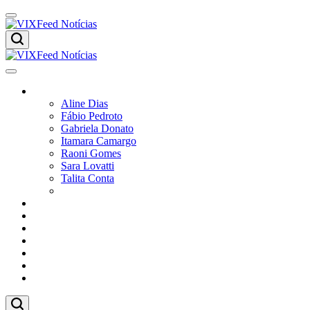
Skip
to
content
VIXFeed
Notícias
VIXFeed
Colunistas
Notícias
Aline Dias
Fábio Pedroto
Gabriela Donato
Itamara Camargo
Raoni Gomes
Sara Lovatti
Talita Conta
Vitor Magnoni
Cultura
Poder
Editorial
Cidades
Esportes
Economia
Pesquisas