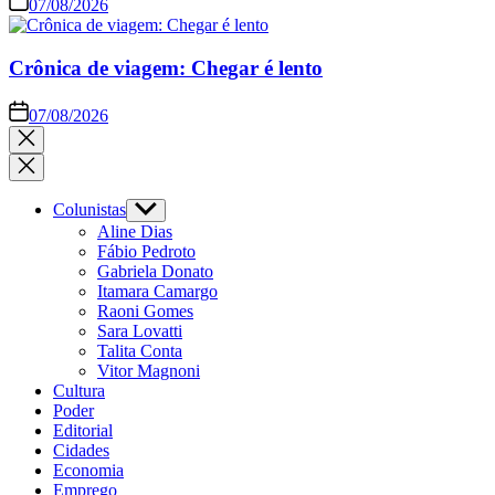
07/08/2026
Crônica de viagem: Chegar é lento
07/08/2026
Close
search
Colunistas
Show
sub
Aline Dias
menu
Fábio Pedroto
Gabriela Donato
Itamara Camargo
Raoni Gomes
Sara Lovatti
Talita Conta
Vitor Magnoni
Cultura
Poder
Editorial
Cidades
Economia
Emprego