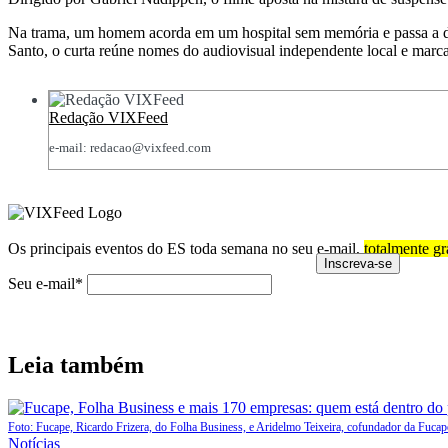
Na trama, um homem acorda em um hospital sem memória e passa a de
Santo, o curta reúne nomes do audiovisual independente local e marca 
Redação VIXFeed
e-mail: redacao@vixfeed.com
Os principais eventos do ES toda semana no seu e-mail,
totalmente gr
Seu e-mail*
Leia também
Foto: Fucape, Ricardo Frizera, do Folha Business, e Aridelmo Teixeira, cofundador da Fucap
Posted
Notícias