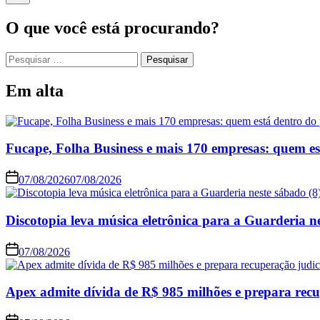
O que você está procurando?
Pesquisar
por:
Em alta
Fucape, Folha Business e mais 170 empresas: quem e
07/08/2026
07/08/2026
Discotopia leva música eletrônica para a Guarderia ne
07/08/2026
Apex admite dívida de R$ 985 milhões e prepara recu