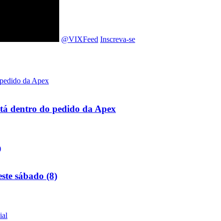
@VIXFeed
Inscreva-se
stá dentro do pedido da Apex
ste sábado (8)