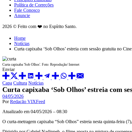
Política de Correções
Fale Conosco
Anuncie
2026 © Feito com ❤️ no Espírito Santo.
Home
Notícias
Curta capixaba ‘Sob Olhos’ estreia com sessão gratuita no Cine
Curta capixaba 'Sob Olhos'. Foto: Reprodução/ Internet
Enviar
Posted
Capa
Cultura
Notícias
in
Curta capixaba ‘Sob Olhos’ estreia com ses
04/05/2026
Por
Redação VIXFeed
Atualizado em 04/05/2026 – 08:30
O curta-metragem capixaba “Sob Olhos” estreia nesta quinta-feira (7)
Dirigido por Gabriel Nadippeh, o filme aposta na mistura de suspense 