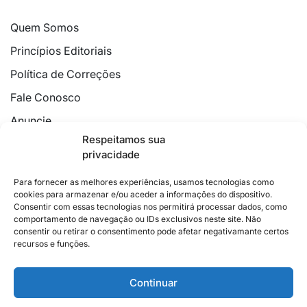
Quem Somos
Princípios Editoriais
Política de Correções
Fale Conosco
Anuncie
Respeitamos sua
Política de Cookies
privacidade
Declaração de Privacidade
Para fornecer as melhores experiências, usamos tecnologias como
cookies para armazenar e/ou aceder a informações do dispositivo.
Consentir com essas tecnologias nos permitirá processar dados, como
comportamento de navegação ou IDs exclusivos neste site. Não
consentir ou retirar o consentimento pode afetar negativamante certos
recursos e funções.
2026 © Feito com
no Espírito Santo.
Colunistas
Cultura
Poder
Editorial
Cidades
Esportes
Continuar
Economia
Pesquisas