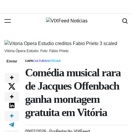
Vitória Ópera Estúdio. Foto: Fábio Prieto
Enviar
CAPA
CULTURA
NOTÍCIAS
Comédia musical rara
de Jacques Offenbach
ganha montagem
gratuita em Vitória
09/07/2026
Por
Redação VIXFeed