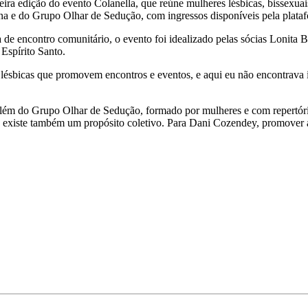
meira edição do evento Colanella, que reúne mulheres lésbicas, bissex
rina e do Grupo Olhar de Sedução, com ingressos disponíveis pela plat
a de encontro comunitário, o evento foi idealizado pelas sócias Lonita 
Espírito Santo.
ésbicas que promovem encontros e eventos, e aqui eu não encontrava is
além do Grupo Olhar de Sedução, formado por mulheres e com repertór
ta, existe também um propósito coletivo. Para Dani Cozendey, promover a