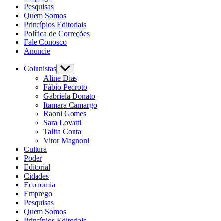
Pesquisas
Quem Somos
Princípios Editoriais
Política de Correções
Fale Conosco
Anuncie
Colunistas
Show
sub
Aline Dias
menu
Fábio Pedroto
Gabriela Donato
Itamara Camargo
Raoni Gomes
Sara Lovatti
Talita Conta
Vitor Magnoni
Cultura
Poder
Editorial
Cidades
Economia
Emprego
Pesquisas
Quem Somos
Princípios Editoriais