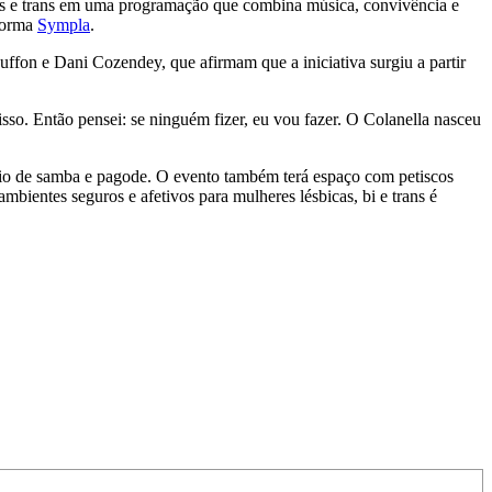
uais e trans em uma programação que combina música, convivência e
aforma
Sympla
.
Buffon e Dani Cozendey, que afirmam que a iniciativa surgiu a partir
so. Então pensei: se ninguém fizer, eu vou fazer. O Colanella nasceu
io de samba e pagode. O evento também terá espaço com petiscos
mbientes seguros e afetivos para mulheres lésbicas, bi e trans é