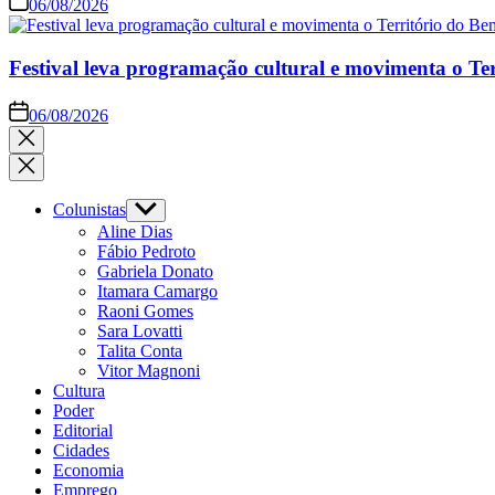
06/08/2026
Festival leva programação cultural e movimenta o Te
06/08/2026
Close
search
Colunistas
Show
sub
Aline Dias
menu
Fábio Pedroto
Gabriela Donato
Itamara Camargo
Raoni Gomes
Sara Lovatti
Talita Conta
Vitor Magnoni
Cultura
Poder
Editorial
Cidades
Economia
Emprego