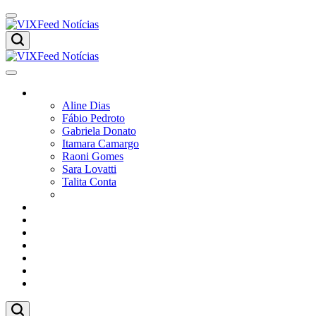
Skip
to
content
VIXFeed
Notícias
VIXFeed
Colunistas
Notícias
Aline Dias
Fábio Pedroto
Gabriela Donato
Itamara Camargo
Raoni Gomes
Sara Lovatti
Talita Conta
Vitor Magnoni
Cultura
Poder
Editorial
Cidades
Esportes
Economia
Pesquisas