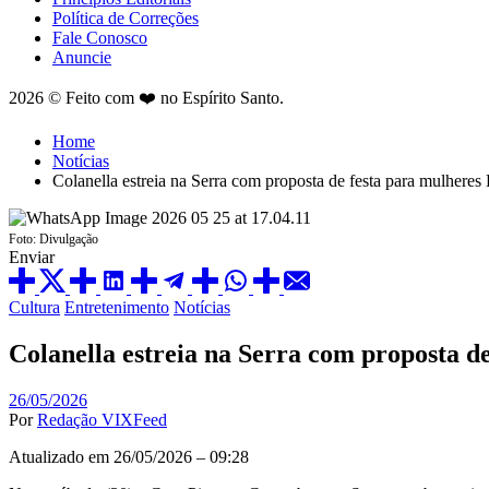
Política de Correções
Fale Conosco
Anuncie
2026 © Feito com ❤️ no Espírito Santo.
Home
Notícias
Colanella estreia na Serra com proposta de festa para mulhe
Foto: Divulgação
Enviar
Posted
Cultura
Entretenimento
Notícias
in
Colanella estreia na Serra com proposta
26/05/2026
Por
Redação VIXFeed
Atualizado em 26/05/2026 – 09:28