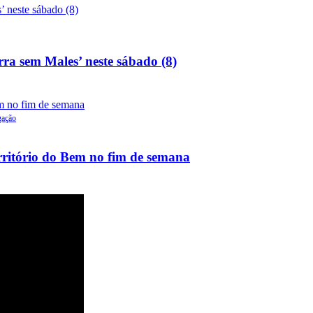
rra sem Males’ neste sábado (8)
gação
rritório do Bem no fim de semana