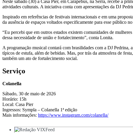
Neste sábado (30) a Casa Pier, em Carapebus, na Serra, recebe a pri
atividades culturais. A iniciativa conta com apresentações da DJ Ped
Inspirado em referências de festivais internacionais e em uma propost
da ausência de espaços voltados especificamente para esse público no 
“Eu percebi que em outros estados existem comunidades de mulheres l
dessa necessidade de união e fortalecimento”, conta Lonita.
A programação musical contará com brasilidades com a DJ Pedrina, 
típicos de estufa, além de bebidas. Mas, por trás da atmosfera de fes
também um ato de fortalecimento social.
Serviço
Colanella
Sábado, 30 de maio de 2026
Horário: 15h
Local: Casa Pier
Ingressos: Sympla – Colanella 1ª edição
Mais informações:
https://www.instagram.com/colanella/