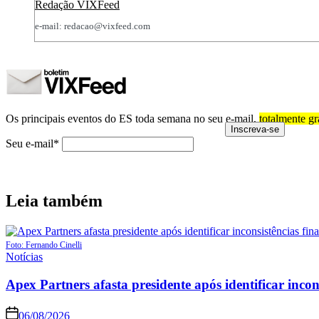
Redação VIXFeed
e-mail: redacao@vixfeed.com
Os principais eventos do ES toda semana no seu e-mail,
totalmente gr
Seu e-mail*
Leia também
Foto: Fernando Cinelli
Posted
Notícias
in
Apex Partners afasta presidente após identificar incon
06/08/2026