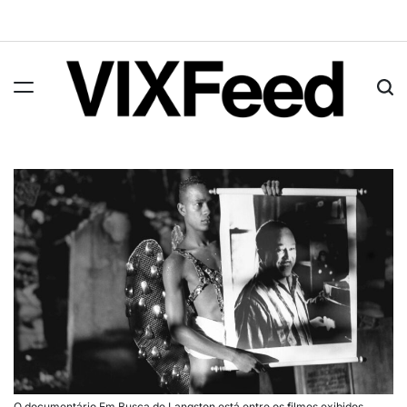
O documentário Em Busca de Langston está entre os filmes exibidos.