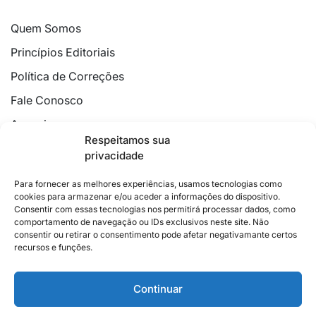
Quem Somos
Princípios Editoriais
Política de Correções
Fale Conosco
Anuncie
Respeitamos sua
Política de Cookies
privacidade
Declaração de Privacidade
Para fornecer as melhores experiências, usamos tecnologias como
cookies para armazenar e/ou aceder a informações do dispositivo.
Consentir com essas tecnologias nos permitirá processar dados, como
comportamento de navegação ou IDs exclusivos neste site. Não
consentir ou retirar o consentimento pode afetar negativamante certos
recursos e funções.
2026 © Feito com
no Espírito Santo.
Colunistas
Cultura
Poder
Editorial
Cidades
Esportes
Continuar
Economia
Pesquisas