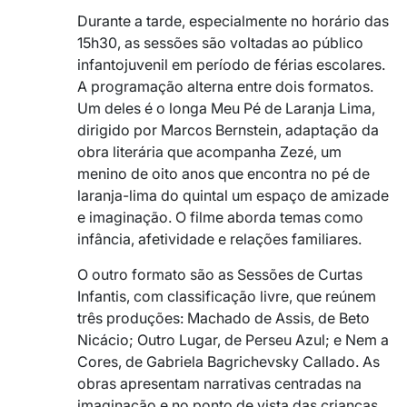
Durante a tarde, especialmente no horário das
15h30, as sessões são voltadas ao público
infantojuvenil em período de férias escolares.
A programação alterna entre dois formatos.
Um deles é o longa
Meu Pé de Laranja Lima
,
dirigido por
Marcos Bernstein
, adaptação da
obra literária que acompanha Zezé, um
menino de oito anos que encontra no pé de
laranja-lima do quintal um espaço de amizade
e imaginação. O filme aborda temas como
infância, afetividade e relações familiares.
O outro formato são as Sessões de Curtas
Infantis, com classificação livre, que reúnem
três produções:
Machado de Assis
, de
Beto
Nicácio
;
Outro Lugar
, de
Perseu Azul
; e
Nem a
Cores
, de
Gabriela Bagrichevsky Callado
. As
obras apresentam narrativas centradas na
imaginação e no ponto de vista das crianças.