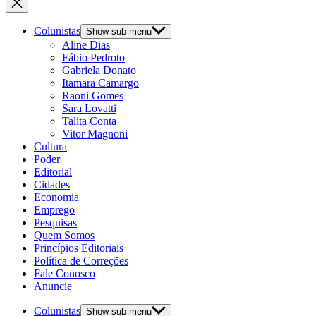
Colunistas
Show sub menu
Aline Dias
Fábio Pedroto
Gabriela Donato
Itamara Camargo
Raoni Gomes
Sara Lovatti
Talita Conta
Vitor Magnoni
Cultura
Poder
Editorial
Cidades
Economia
Emprego
Pesquisas
Quem Somos
Princípios Editoriais
Política de Correções
Fale Conosco
Anuncie
Colunistas
Show sub menu