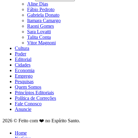
Aline Dias
Fábio Pedroto
Gabriela Donato
Itamara Camargo
Raoni Gomes
Sara Lovatti
Talita Conta
Vitor Magnoni
Cultura
Poder
Editorial
Cidades
Economia
Emprego
Pesquisas
Quem Somos
Princípios Editoriais
Política de Correções
Fale Conosco
Anuncie
2026 © Feito com ❤️ no Espírito Santo.
Home