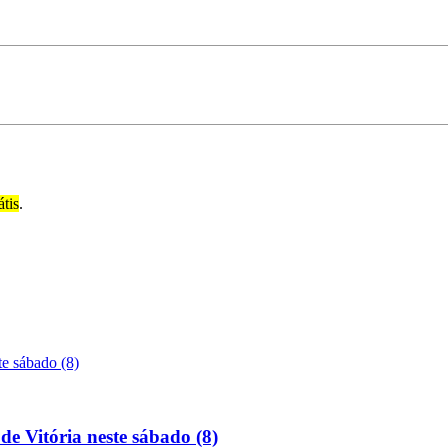
átis
.
de Vitória neste sábado (8)