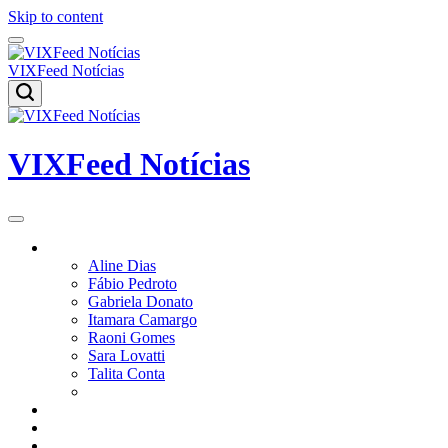
Skip to content
VIXFeed Notícias
VIXFeed Notícias
Colunistas
Aline Dias
Fábio Pedroto
Gabriela Donato
Itamara Camargo
Raoni Gomes
Sara Lovatti
Talita Conta
Vitor Magnoni
Cultura
Poder
Editorial