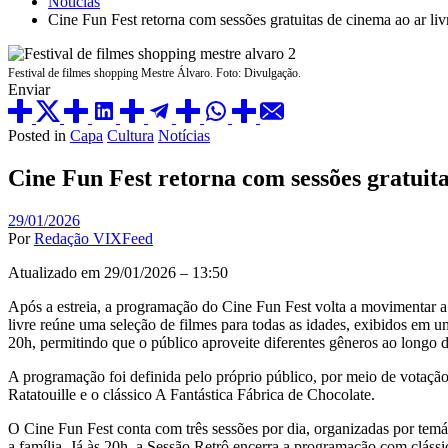
Notícias
Cine Fun Fest retorna com sessões gratuitas de cinema ao ar liv
Festival de filmes shopping Mestre Álvaro. Foto: Divulgação.
Enviar
Posted in
Capa
Cultura
Notícias
Cine Fun Fest retorna com sessões gratuita
29/01/2026
Por
Redação VIXFeed
Atualizado em 29/01/2026 – 13:50
Após a estreia, a programação do Cine Fun Fest volta a movimentar a
livre reúne uma seleção de filmes para todas as idades, exibidos em 
20h, permitindo que o público aproveite diferentes gêneros ao longo d
A programação foi definida pelo próprio público, por meio de votação
Ratatouille e o clássico A Fantástica Fábrica de Chocolate.
O Cine Fun Fest conta com três sessões por dia, organizadas por temát
a família. Já às 20h, a Sessão Retrô encerra a programação com cláss