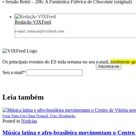
• Sessão Retrô – 20h:
A Fantástica Fábrica de Chocolate
(original)
Redação VIXFeed
e-mail: redacao@vixfeed.com
Os principais eventos do ES toda semana no seu e-mail,
totalmente gr
Seu e-mail*
Leia também
Festa 'Sinto Um Clima Tropical'. Foto: Divulgação.
Posted in
Notícias
Música latina e afro-brasileira movimentam o Centro 