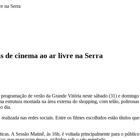
re na Serra
s de cinema ao ar livre na Serra
 programação de verão da Grande Vitória neste sábado (31) e domingo (1
uma estrutura montada na área externa do shopping, com telão, poltrona
o dia.
 realizada nas redes sociais. Entre os filmes escolhidos estão títulos
icas. A Sessão Matinê, às 16h, é voltada principalmente para o público
icos que marcaram época, exibidos sob o céu estrelado.