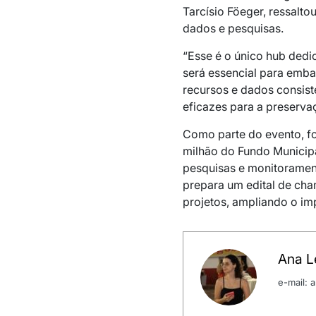
Tarcísio Föeger, ressalto
dados e pesquisas.
“Esse é o único hub dedi
será essencial para emba
recursos e dados consis
eficazes para a preserva
Como parte do evento, fo
milhão do Fundo Municipa
pesquisas e monitoramen
prepara um edital de cha
projetos, ampliando o im
Ana Le
e-mail: