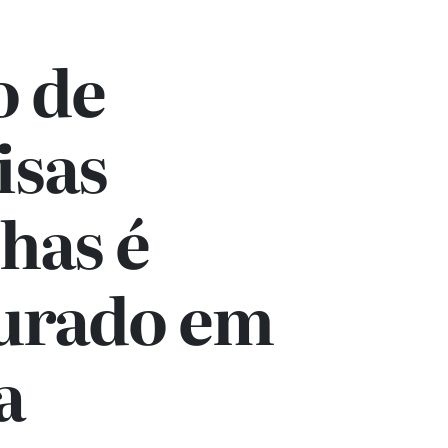
o de
isas
has é
urado em
a