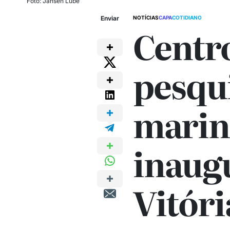
Foto: Jansen Lube
Enviar
NOTÍCIAS
CAPA
COTIDIANO
Centr
pesqu
marin
inaug
Vitóri