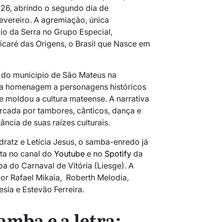
026, abrindo o segundo dia de
evereiro. A agremiação, única
io da Serra no Grupo Especial,
icaré das Origens, o Brasil que Nasce em
 do município de São Mateus na
ta homenagem a personagens históricos
e moldou a cultura mateense. A narrativa
rcada por tambores, cânticos, dança e
ância de suas raízes culturais.
dratz e Letícia Jesus, o samba-enredo já
uta no canal do
Youtube
e no
Spotify
da
a do Carnaval de Vitória (Liesge). A
r Rafael Mikaia, Roberth Melodia,
esia e Estevão Ferreira.
amba e a letra: