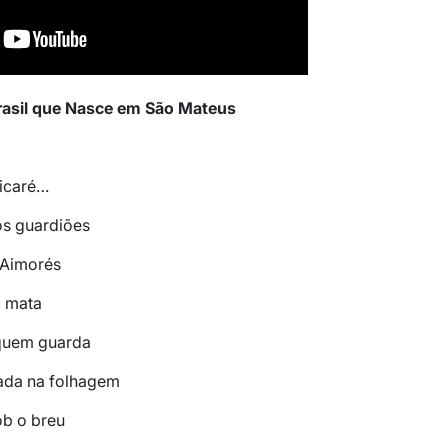
Brasil que Nasce em São Mateus
ricaré…
os guardiões
 Aimorés
a mata
 quem guarda
ada na folhagem
ob o breu