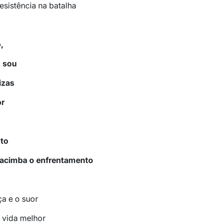
resistência na batalha
,
m sou
izas
r
to
 Zacimba o enfrentamento
a e o suor
 vida melhor