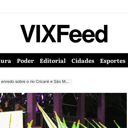
tura
Poder
Editorial
Cidades
Esportes
bre o rio Cricaré e São Mateus para a avenida