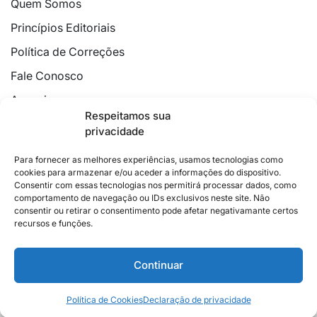
Quem Somos
Princípios Editoriais
Política de Correções
Fale Conosco
Anuncie
Respeitamos sua
Política de Cookies
privacidade
Declaração de Privacidade
Para fornecer as melhores experiências, usamos tecnologias como
cookies para armazenar e/ou aceder a informações do dispositivo.
Consentir com essas tecnologias nos permitirá processar dados, como
comportamento de navegação ou IDs exclusivos neste site. Não
consentir ou retirar o consentimento pode afetar negativamante certos
recursos e funções.
2026 © Feito com
no Espírito Santo.
Colunistas
Cultura
Poder
Editorial
Cidades
Esportes
Continuar
Economia
Pesquisas
Siga no Instagram
Política de Cookies
Declaração de privacidade