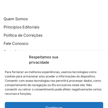
Quem Somos
Princípios Editoriais
Política de Correções
Fale Conosco
Anuncie
Respeitamos sua
Política de Cookies
privacidade
Declaração de Privacidade
Para fornecer as melhores experiências, usamos tecnologias como
cookies para armazenar e/ou aceder a informações do dispositivo.
Consentir com essas tecnologias nos permitirá processar dados, como
comportamento de navegação ou IDs exclusivos neste site. Não
consentir ou retirar o consentimento pode afetar negativamante certos
recursos e funções.
2026 © Feito com
no Espírito Santo.
Colunistas
Cultura
Poder
Editorial
Cidades
Esportes
Continuar