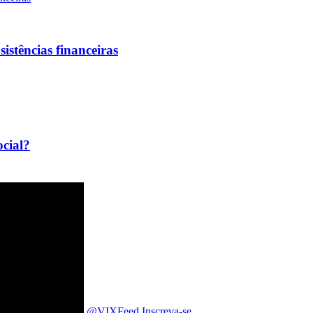
sistências financeiras
ocial?
@VIXFeed
Inscreva-se