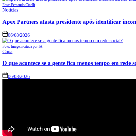
Foto: Fernando Cinelli
Notícias
Apex Partners afasta presidente após identificar incon
06/08/2026
Foto: Imagem criada por IA
Capa
O que acontece se a gente fica menos tempo em rede s
06/08/2026