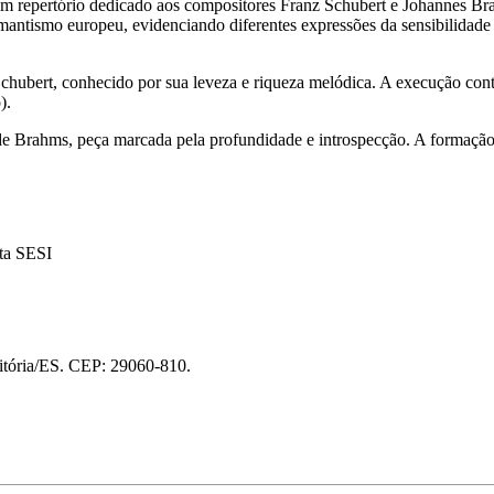
m repertório dedicado aos compositores Franz Schubert e Johannes Brahm
antismo europeu, evidenciando diferentes expressões da sensibilidade
Schubert, conhecido por sua leveza e riqueza melódica. A execução cont
).
e Brahms, peça marcada pela profundidade e introspecção. A formação
ta SESI
itória/ES. CEP: 29060-810.