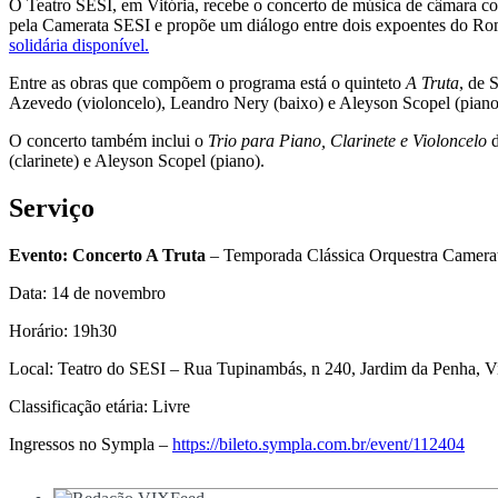
O Teatro SESI, em Vitória, recebe o concerto de música de câmara co
pela Camerata SESI e propõe um diálogo entre dois expoentes do Rom
solidária disponível.
Entre as obras que compõem o programa está o quinteto
A Truta
, de 
Azevedo (violoncelo), Leandro Nery (baixo) e Aleyson Scopel (piano
O concerto também inclui o
Trio para Piano, Clarinete e Violoncelo
d
(clarinete) e Aleyson Scopel (piano).
Serviço
Evento:
Concerto A Truta
– Temporada Clássica Orquestra Camera
Data: 14 de novembro
Horário: 19h30
Local: Teatro do SESI – Rua Tupinambás, n 240, Jardim da Penha, V
Classificação etária: Livre
Ingressos no Sympla –
https://bileto.sympla.com.br/event/112404