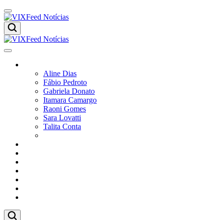
Colunistas
Aline Dias
Fábio Pedroto
Gabriela Donato
Itamara Camargo
Raoni Gomes
Sara Lovatti
Talita Conta
Vitor Magnoni
Cultura
Poder
Editorial
Cidades
Esportes
Economia
Pesquisas