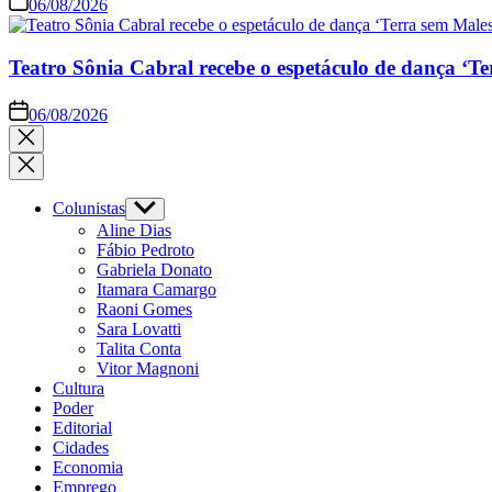
06/08/2026
Teatro Sônia Cabral recebe o espetáculo de dança ‘Te
06/08/2026
Colunistas
Aline Dias
Fábio Pedroto
Gabriela Donato
Itamara Camargo
Raoni Gomes
Sara Lovatti
Talita Conta
Vitor Magnoni
Cultura
Poder
Editorial
Cidades
Economia
Emprego