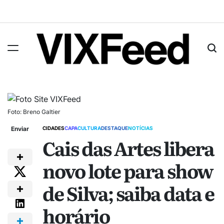
Foto: Breno Galtier
Enviar
CIDADES
CAPA
CULTURA
DESTAQUE
NOTÍCIAS
Cais das Artes libera
novo lote para show
de Silva; saiba data e
horário