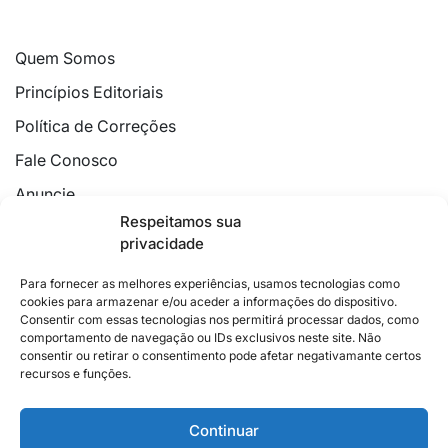
Quem Somos
Princípios Editoriais
Política de Correções
Fale Conosco
Anuncie
Respeitamos sua
Política de Cookies
privacidade
Declaração de Privacidade
Para fornecer as melhores experiências, usamos tecnologias como
cookies para armazenar e/ou aceder a informações do dispositivo.
Consentir com essas tecnologias nos permitirá processar dados, como
comportamento de navegação ou IDs exclusivos neste site. Não
consentir ou retirar o consentimento pode afetar negativamante certos
recursos e funções.
2026 © Feito com
no Espírito Santo.
Colunistas
Cultura
Poder
Editorial
Cidades
Esportes
Continuar