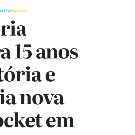
FESTYLE
NOTÍCIAS
ria
a 15 anos
tória e
ia nova
ocket em