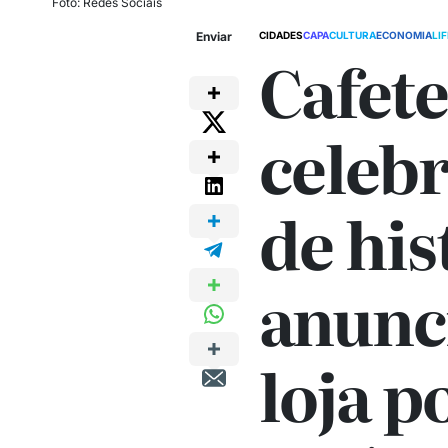
Foto: Redes Sociais
Enviar
CIDADES
CAPA
CULTURA
ECONOMIA
LI
Cafete
celebr
de his
anunc
loja p