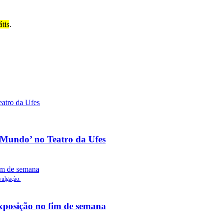
átis
.
o Mundo’ no Teatro da Ufes
vulgação.
exposição no fim de semana