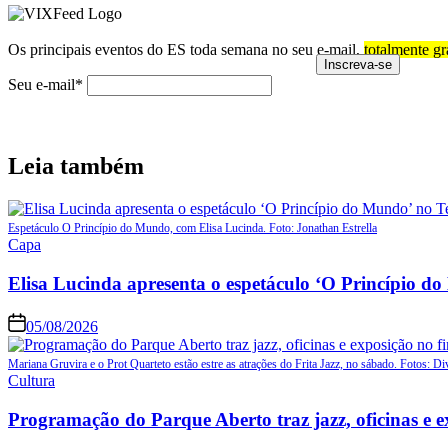
Os principais eventos do ES toda semana no seu e-mail,
totalmente gr
Seu e-mail*
Leia também
Espetáculo O Princípio do Mundo, com Elisa Lucinda. Foto: Jonathan Estrella
Posted
Capa
in
Elisa Lucinda apresenta o espetáculo ‘O Princípio d
05/08/2026
Mariana Gruvira e o Prot Quarteto estão estre as atrações do Frita Jazz, no sábado. Fotos: Di
Posted
Cultura
in
Programação do Parque Aberto traz jazz, oficinas e 