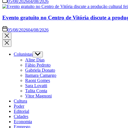
05/08/2026
04/08/2026
Evento gratuito no Centro de Vitória discute a produç
05/08/2026
04/08/2026
Close
search
Colunistas
Show
sub
Aline Dias
menu
Fábio Pedroto
Gabriela Donato
Itamara Camargo
Raoni Gomes
Sara Lovatti
Talita Conta
Vitor Magnoni
Cultura
Poder
Editorial
Cidades
Economia
Emprego