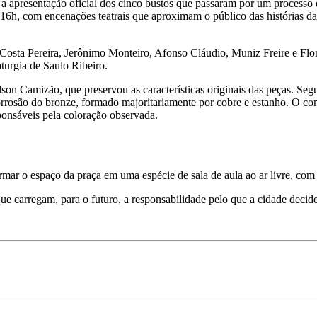
o a apresentação oficial dos cinco bustos que passaram por um processo
h e 16h, com encenações teatrais que aproximam o público das histórias da
 Costa Pereira, Jerônimo Monteiro, Afonso Cláudio, Muniz Freire e Flo
turgia de Saulo Ribeiro.
lson Camizão, que preservou as características originais das peças. Seg
corrosão do bronze, formado majoritariamente por cobre e estanho. O co
ponsáveis pela coloração observada.
ar o espaço da praça em uma espécie de sala de aula ao ar livre, com li
que carregam, para o futuro, a responsabilidade pelo que a cidade decide