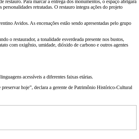
 de restauro. Para marcar a entrega dos monumentos, o espaço abrigará
s personalidades retratadas. O restauro integra ações do projeto
rentino Avidos. As encenações estão sendo apresentadas pelo grupo
undo o restaurador, a tonalidade esverdeada presente nos bustos,
ntato com oxigênio, umidade, dióxido de carbono e outros agentes
nguagens acessíveis a diferentes faixas etárias.
 preservar hoje”, declara a gerente de Patrimônio Histórico-Cultural