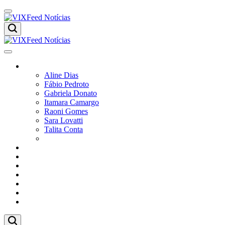
Skip
to
content
VIXFeed
Notícias
VIXFeed
Colunistas
Notícias
Aline Dias
Fábio Pedroto
Gabriela Donato
Itamara Camargo
Raoni Gomes
Sara Lovatti
Talita Conta
Vitor Magnoni
Cultura
Poder
Editorial
Cidades
Esportes
Economia
Pesquisas