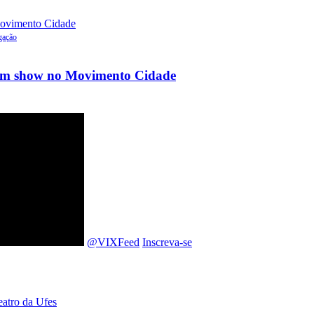
gação
a em show no Movimento Cidade
@VIXFeed
Inscreva-se