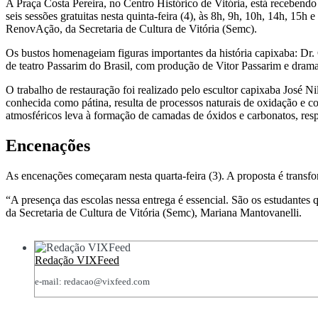
A Praça Costa Pereira, no Centro Histórico de Vitória, está recebend
seis sessões gratuitas nesta quinta-feira (4), às 8h, 9h, 10h, 14h, 15
RenovAção, da Secretaria de Cultura de Vitória (Semc).
Os bustos homenageiam figuras importantes da história capixaba: Dr.
de teatro Passarim do Brasil, com produção de Vitor Passarim e drama
O trabalho de restauração foi realizado pelo escultor capixaba José Ni
conhecida como pátina, resulta de processos naturais de oxidação e 
atmosféricos leva à formação de camadas de óxidos e carbonatos, res
Encenações
As encenações começaram nesta quarta-feira (3). A proposta é transform
“A presença das escolas nessa entrega é essencial. São os estudantes 
da Secretaria de Cultura de Vitória (Semc), Mariana Mantovanelli.
Redação VIXFeed
e-mail: redacao@vixfeed.com