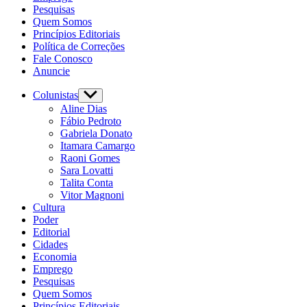
Pesquisas
Quem Somos
Princípios Editoriais
Política de Correções
Fale Conosco
Anuncie
Colunistas
Show
sub
Aline Dias
menu
Fábio Pedroto
Gabriela Donato
Itamara Camargo
Raoni Gomes
Sara Lovatti
Talita Conta
Vitor Magnoni
Cultura
Poder
Editorial
Cidades
Economia
Emprego
Pesquisas
Quem Somos
Princípios Editoriais