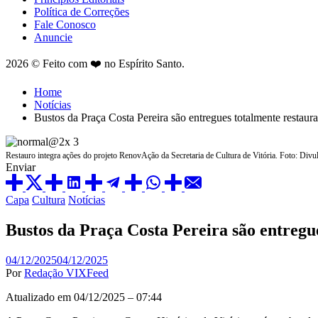
Política de Correções
Fale Conosco
Anuncie
2026 © Feito com ❤️ no Espírito Santo.
Home
Notícias
Bustos da Praça Costa Pereira são entregues totalmente restaur
Restauro integra ações do projeto RenovAção da Secretaria de Cultura de Vitória. Foto: Divu
Enviar
Posted
Capa
Cultura
Notícias
in
Bustos da Praça Costa Pereira são entregu
04/12/2025
04/12/2025
Por
Redação VIXFeed
Atualizado em 04/12/2025 – 07:44