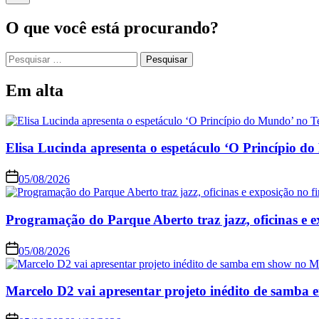
O que você está procurando?
Pesquisar
por:
Em alta
Elisa Lucinda apresenta o espetáculo ‘O Princípio d
05/08/2026
Programação do Parque Aberto traz jazz, oficinas e 
05/08/2026
Marcelo D2 vai apresentar projeto inédito de samb