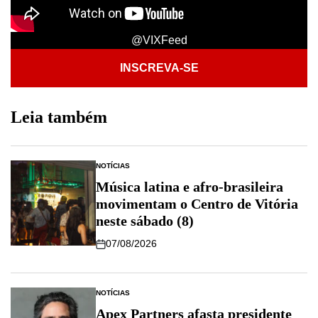
@VIXFeed
INSCREVA-SE
Leia também
NOTÍCIAS
Música latina e afro-brasileira
movimentam o Centro de Vitória
neste sábado (8)
07/08/2026
NOTÍCIAS
Apex Partners afasta presidente