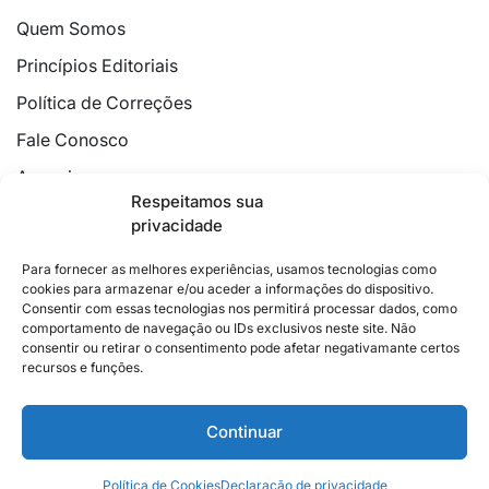
Quem Somos
Princípios Editoriais
Política de Correções
Fale Conosco
Anuncie
Respeitamos sua
Política de Cookies
privacidade
Declaração de Privacidade
Para fornecer as melhores experiências, usamos tecnologias como
cookies para armazenar e/ou aceder a informações do dispositivo.
Consentir com essas tecnologias nos permitirá processar dados, como
comportamento de navegação ou IDs exclusivos neste site. Não
consentir ou retirar o consentimento pode afetar negativamante certos
recursos e funções.
2026 © Feito com
no Espírito Santo.
Colunistas
Cultura
Poder
Editorial
Cidades
Esportes
Continuar
Economia
Pesquisas
Siga no Instagram
Política de Cookies
Declaração de privacidade