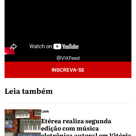
@VIXFeed
INSCREVA-SE
Leia também
CAPA
Etérea realiza segunda
edição com música
eletrônica autoral em Vitória