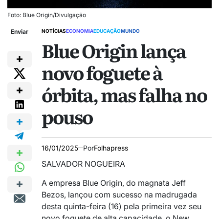
Foto: Blue Origin/Divulgação
Enviar
NOTÍCIAS
ECONOMIA
EDUCAÇÃO
MUNDO
Blue Origin lança
novo foguete à
órbita, mas falha no
pouso
16/01/2025
Por
Folhapress
SALVADOR NOGUEIRA
A empresa Blue Origin, do magnata Jeff
Bezos, lançou com sucesso na madrugada
desta quinta-feira (16) pela primeira vez seu
novo foguete de alta capacidade, o New