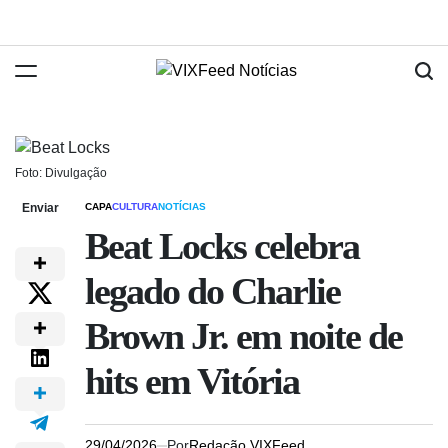
Foto: Divulgação
Enviar
CAPA
CULTURA
NOTÍCIAS
Beat Locks celebra
legado do Charlie
Brown Jr. em noite de
hits em Vitória
29/04/2026
Por
Redação VIXFeed