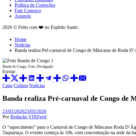
Política de Correções
Fale Conosco
Anuncie
2026 © Feito com ❤️ no Espírito Santo.
Home
Notícias
Banda realiza Pré-carnaval de Congo de Máscaras de Roda D’
Banda de Congo. Foto: Divulgação
Enviar
Posted
Capa
Cultura
Notícias
in
Banda realiza Pré-carnaval de Congo de 
23/03/2026
23/03/2026
Por
Redação VIXFeed
O “aquecimento” para o Carnaval de Congo de Máscaras Roda D’Água
Taquaruçu. O evento começa às 10h, com concentração na sede da ban