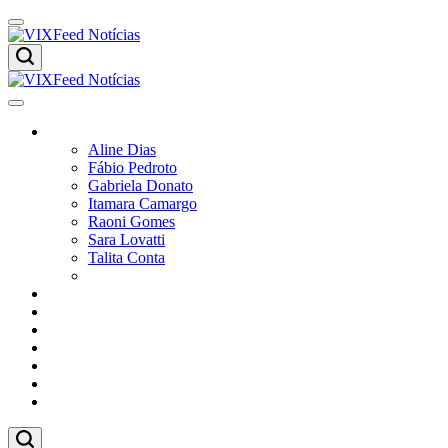
Skip
to
content
VIXFeed
Notícias
VIXFeed
Colunistas
Notícias
Aline Dias
Fábio Pedroto
Gabriela Donato
Itamara Camargo
Raoni Gomes
Sara Lovatti
Talita Conta
Vitor Magnoni
Cultura
Poder
Editorial
Cidades
Esportes
Economia
Pesquisas