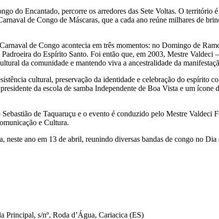
 do Encantado, percorre os arredores das Sete Voltas. O território é 
Carnaval de Congo de Máscaras, que a cada ano reúne milhares de brin
e o Carnaval de Congo acontecia em três momentos: no Domingo de Ra
 Padroeira do Espírito Santo. Foi então que, em 2003, Mestre Valdeci –
ltural da comunidade e mantendo viva a ancestralidade da manifestaçã
tência cultural, preservação da identidade e celebração do espírito com
 presidente da escola de samba Independente de Boa Vista e um ícone 
 Sebastião de Taquaruçu e o evento é conduzido pelo Mestre Valdeci Fer
Comunicação e Cultura.
a, neste ano em 13 de abril, reunindo diversas bandas de congo no Di
 Principal, s/nº, Roda d’Água, Cariacica (ES)