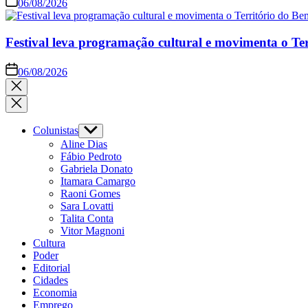
06/08/2026
Festival leva programação cultural e movimenta o Te
06/08/2026
Close
search
Colunistas
Show
sub
Aline Dias
menu
Fábio Pedroto
Gabriela Donato
Itamara Camargo
Raoni Gomes
Sara Lovatti
Talita Conta
Vitor Magnoni
Cultura
Poder
Editorial
Cidades
Economia
Emprego