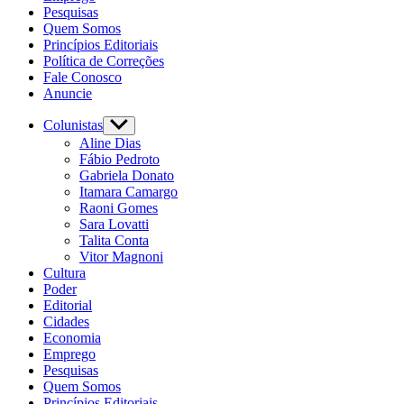
Pesquisas
Quem Somos
Princípios Editoriais
Política de Correções
Fale Conosco
Anuncie
Colunistas
Show
sub
Aline Dias
menu
Fábio Pedroto
Gabriela Donato
Itamara Camargo
Raoni Gomes
Sara Lovatti
Talita Conta
Vitor Magnoni
Cultura
Poder
Editorial
Cidades
Economia
Emprego
Pesquisas
Quem Somos
Princípios Editoriais