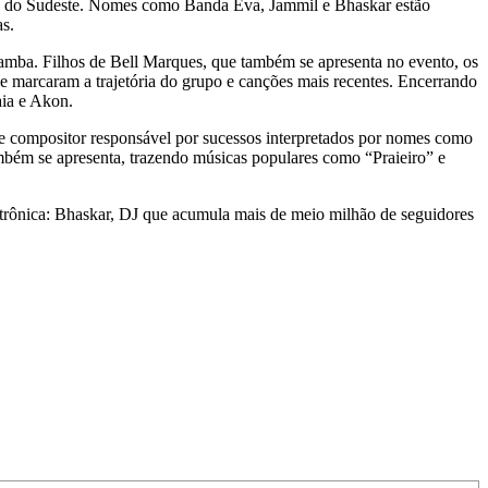
ca do Sudeste. Nomes como Banda Eva, Jammil e Bhaskar estão
as.
 samba. Filhos de Bell Marques, que também se apresenta no evento, os
ue marcaram a trajetória do grupo e canções mais recentes. Encerrando
aia e Akon.
e compositor responsável por sucessos interpretados por nomes como
ém se apresenta, trazendo músicas populares como “Praieiro” e
etrônica: Bhaskar, DJ que acumula mais de meio milhão de seguidores