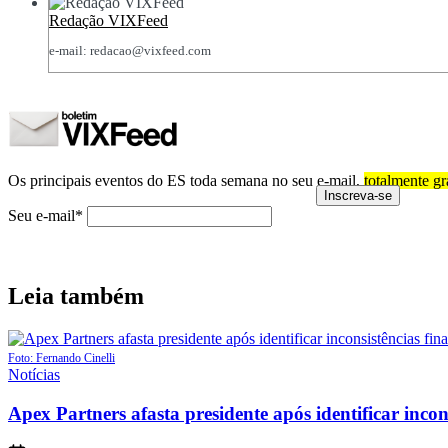
Redação VIXFeed
e-mail: redacao@vixfeed.com
Os principais eventos do ES toda semana no seu e-mail,
totalmente gr
Seu e-mail*
Leia também
Foto: Fernando Cinelli
Posted
Notícias
in
Apex Partners afasta presidente após identificar incon