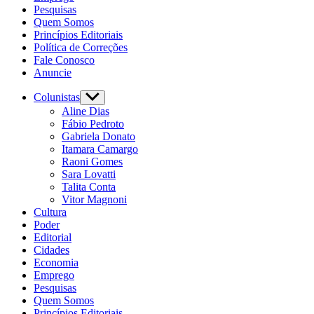
Pesquisas
Quem Somos
Princípios Editoriais
Política de Correções
Fale Conosco
Anuncie
Colunistas
Show
sub
Aline Dias
menu
Fábio Pedroto
Gabriela Donato
Itamara Camargo
Raoni Gomes
Sara Lovatti
Talita Conta
Vitor Magnoni
Cultura
Poder
Editorial
Cidades
Economia
Emprego
Pesquisas
Quem Somos
Princípios Editoriais