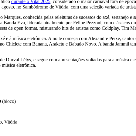
úblico
durante o Vital 2025
, considerado o maior carnaval fora de épo
e agosto, no Sambódromo de Vitória, com uma seleção variada de artist
o Marques, conhecida pelas releituras de sucessos do axé, sertanejo e
 a Banda Eva, liderada atualmente por Felipe Pezzoni, com clássicos q
ets de open format, misturando hits de artistas como Coldplay, Tim M
é e à música eletrônica. A noite começa com Alexandre Peixe, cantor 
omo Chiclete com Banana, Araketu e Babado Novo. A banda Jammil tamb
 de Durval Lélys, e segue com apresentações voltadas para a música el
 música eletrônica.
0 (bloco)
, Vitória