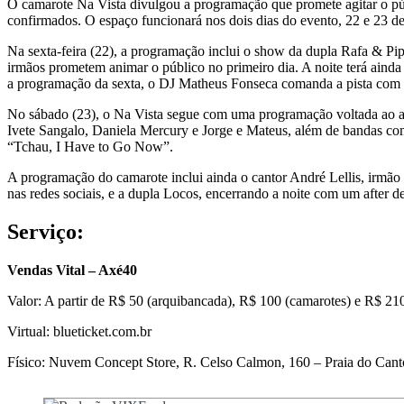
O camarote Na Vista divulgou a programação que promete agitar o p
confirmados. O espaço funcionará nos dois dias do evento, 22 e 23 d
Na sexta-feira (22), a programação inclui o show da dupla Rafa & Pip
irmãos prometem animar o público no primeiro dia. A noite terá ainda
a programação da sexta, o DJ Matheus Fonseca comanda a pista com s
No sábado (23), o Na Vista segue com uma programação voltada ao ax
Ivete Sangalo, Daniela Mercury e Jorge e Mateus, além de bandas c
“Tchau, I Have to Go Now”.
A programação do camarote inclui ainda o cantor André Lellis, irmão
nas redes sociais, e a dupla Locos, encerrando a noite com um after de
Serviço:
Vendas Vital – Axé40
Valor: A partir de R$ 50 (arquibancada), R$ 100 (camarotes) e R$ 21
Virtual: blueticket.com.br
Físico: Nuvem Concept Store, R. Celso Calmon, 160 – Praia do Canto