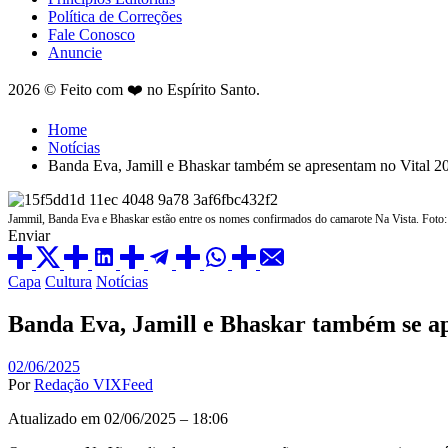
Política de Correções
Fale Conosco
Anuncie
2026 © Feito com ❤️ no Espírito Santo.
Home
Notícias
Banda Eva, Jamill e Bhaskar também se apresentam no Vital 20
Jammil, Banda Eva e Bhaskar estão entre os nomes confirmados do camarote Na Vista. Foto
Enviar
Posted
Capa
Cultura
Notícias
in
Banda Eva, Jamill e Bhaskar também se ap
02/06/2025
Por
Redação VIXFeed
Atualizado em 02/06/2025 – 18:06