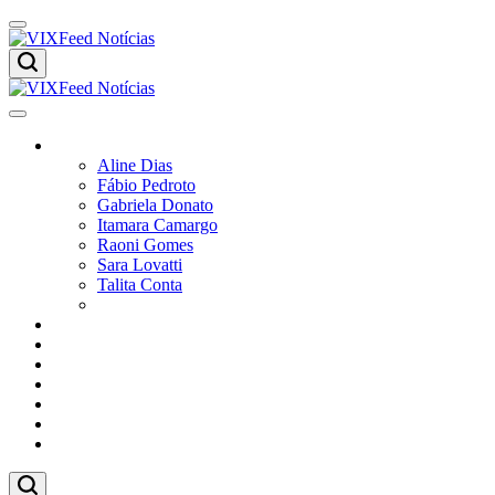
Skip
to
content
VIXFeed
Notícias
VIXFeed
Colunistas
Notícias
Aline Dias
Fábio Pedroto
Gabriela Donato
Itamara Camargo
Raoni Gomes
Sara Lovatti
Talita Conta
Vitor Magnoni
Cultura
Poder
Editorial
Cidades
Esportes
Economia
Pesquisas