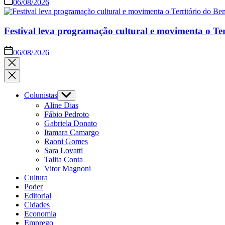
06/08/2026
Festival leva programação cultural e movimenta o Te
06/08/2026
Close
search
Colunistas
Show
sub
Aline Dias
menu
Fábio Pedroto
Gabriela Donato
Itamara Camargo
Raoni Gomes
Sara Lovatti
Talita Conta
Vitor Magnoni
Cultura
Poder
Editorial
Cidades
Economia
Emprego