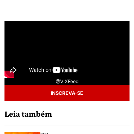
@VIXFeed
INSCREVA-SE
Leia também
CAPA