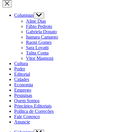
Colunistas
Aline Dias
Fábio Pedroto
Gabriela Donato
Itamara Camargo
Raoni Gomes
Sara Lovatti
Talita Conta
Vitor Magnoni
Cultura
Poder
Editorial
Cidades
Economia
Emprego
Pesquisas
Quem Somos
Princípios Editoriais
Política de Correções
Fale Conosco
Anuncie