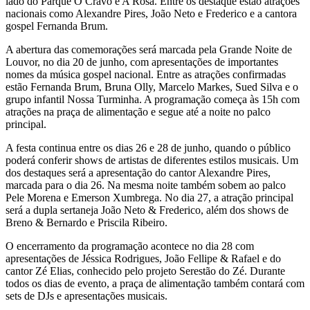
lado do Parque O Cravo e A Rosa. Entre os destaque estão atrações
nacionais como Alexandre Pires, João Neto e Frederico e a cantora
gospel Fernanda Brum.
A abertura das comemorações será marcada pela Grande Noite de
Louvor, no dia 20 de junho, com apresentações de importantes
nomes da música gospel nacional. Entre as atrações confirmadas
estão Fernanda Brum, Bruna Olly, Marcelo Markes, Sued Silva e o
grupo infantil Nossa Turminha. A programação começa às 15h com
atrações na praça de alimentação e segue até a noite no palco
principal.
A festa continua entre os dias 26 e 28 de junho, quando o público
poderá conferir shows de artistas de diferentes estilos musicais. Um
dos destaques será a apresentação do cantor Alexandre Pires,
marcada para o dia 26. Na mesma noite também sobem ao palco
Pele Morena e Emerson Xumbrega. No dia 27, a atração principal
será a dupla sertaneja João Neto & Frederico, além dos shows de
Breno & Bernardo e Priscila Ribeiro.
O encerramento da programação acontece no dia 28 com
apresentações de Jéssica Rodrigues, João Fellipe & Rafael e do
cantor Zé Elias, conhecido pelo projeto Serestão do Zé. Durante
todos os dias de evento, a praça de alimentação também contará com
sets de DJs e apresentações musicais.