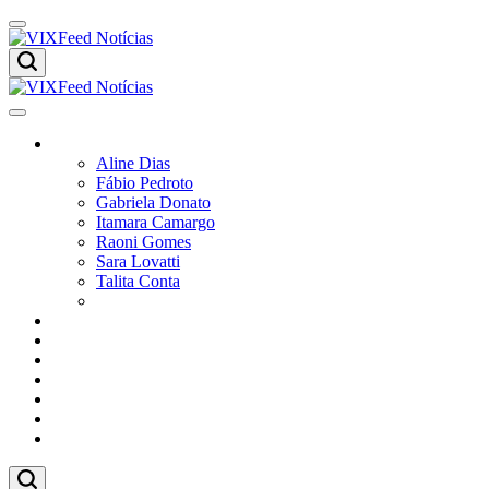
Colunistas
Aline Dias
Fábio Pedroto
Gabriela Donato
Itamara Camargo
Raoni Gomes
Sara Lovatti
Talita Conta
Vitor Magnoni
Cultura
Poder
Editorial
Cidades
Esportes
Economia
Pesquisas