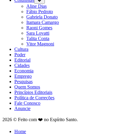
Colunistas
Aline Dias
Fábio Pedroto
Gabriela Donato
Itamara Camargo
Raoni Gomes
Sara Lovatti
Talita Conta
Vitor Magnoni
Cultura
Poder
Editorial
Cidades
Economia
Emprego
Pesquisas
Quem Somos
Princípios Editoriais
Política de Correções
Fale Conosco
Anuncie
2026 © Feito com ❤️ no Espírito Santo.
Home