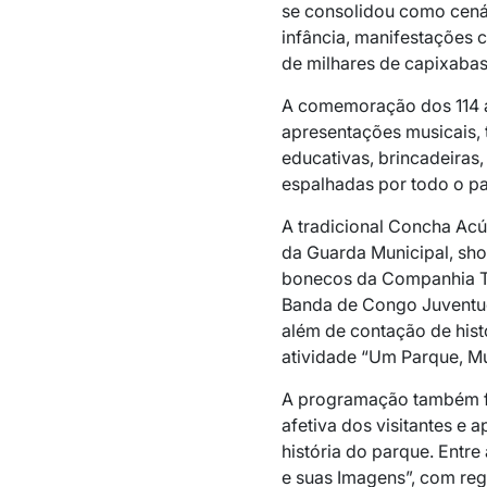
se consolidou como cenár
infância, manifestações 
de milhares de capixabas
A comemoração dos 114 an
apresentações musicais, t
educativas, brincadeiras
espalhadas por todo o p
A tradicional Concha Ac
da Guarda Municipal, sh
bonecos da Companhia Tio
Banda de Congo Juventude
além de contação de his
atividade “Um Parque, Mu
A programação também f
afetiva dos visitantes e
história do parque. Entr
e suas Imagens”, com reg