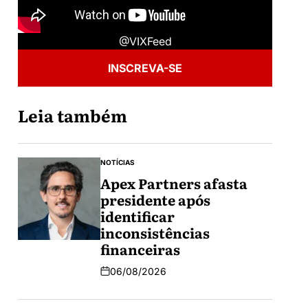
@VIXFeed
INSCREVA-SE
Leia também
NOTÍCIAS
Apex Partners afasta
presidente após
identificar
inconsistências
financeiras
06/08/2026