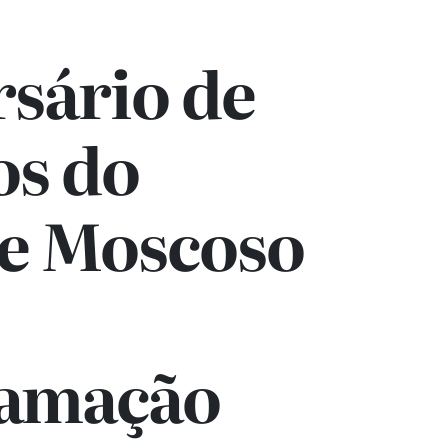
rsário de
os do
e Moscoso
amação