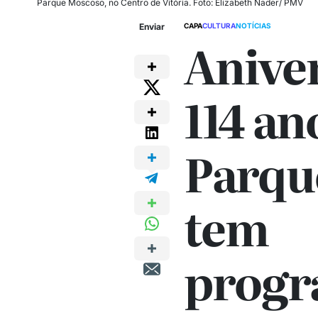
Parque Moscoso, no Centro de Vitória. Foto: Elizabeth Nader/ PMV
Enviar
CAPA
CULTURA
NOTÍCIAS
Anive
114 an
Parqu
tem
progr