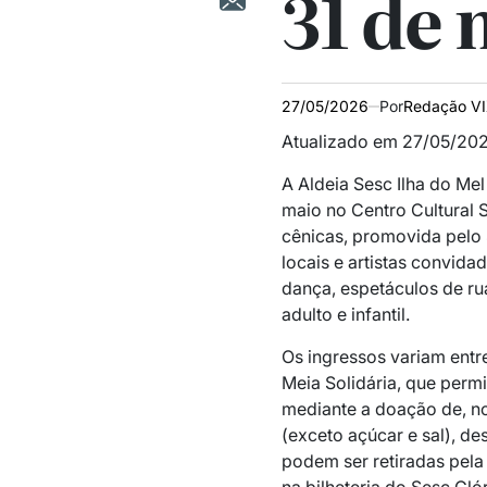
31 de 
27/05/2026
Por
Redação V
Atualizado em 27/05/202
A Aldeia Sesc Ilha do Me
maio no
Centro Cultural 
cênicas, promovida pelo
locais e artistas convida
dança, espetáculos de ru
adulto e infantil.
Os ingressos variam entr
Meia Solidária, que perm
mediante a doação de, no
(exceto açúcar e sal), de
podem ser retiradas pela