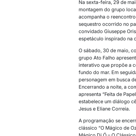
Na sexta-feira, 29 de mai
montagem do grupo local
acompanha o reencontro 
sequestro ocorrido no pa
convidado
Giuseppe Oris
espetáculo inspirado na 
O sábado, 30 de maio, co
grupo Ato Falho apresent
interativo que propõe a c
fundo do mar. Em seguida
personagem em busca de 
Encerrando a noite, a c
apresenta “Feita de Papel
estabelece um diálogo cê
Jesus
e
Eliane Correia
.
A programação se encerr
clássico “O Mágico de Oz
Mágico Di Ó – O Clássic