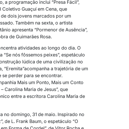
o, a programação inclui “Presa Fácil”,
 Coletivo Guaçuí em Cena, que
de dois jovens marcados por um
ssado. Também na sexta, o artista
tânio
apresenta “Pormenor de Ausência”,
obra de
Guimarães Rosa
.
ncentra atividades ao longo do dia. O
a “Se nós fôssemos peixes”, espetáculo
onstrução lúdica de uma civilização no
, “Eremita”acompanha a trajetória de um
se perder para se encontrar.
ompanhia Mais um Ponto, Mais um Conto
 – Carolina Maria de Jesus”, que
nico entre a escritora
Carolina Maria de
a no domingo, 31 de maio. Inspirado no
”, de
L. Frank Baum
, o espetáculo “O
o em Forma de Cordel”, de
Vitor Rocha
e