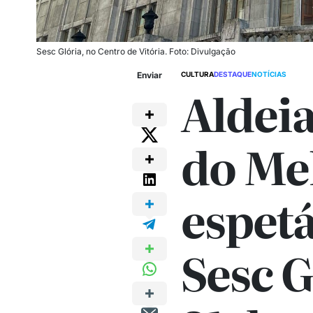
Sesc Glória, no Centro de Vitória. Foto: Divulgação
Enviar
CULTURA
DESTAQUE
NOTÍCIAS
Aldeia
do Me
espet
Sesc G