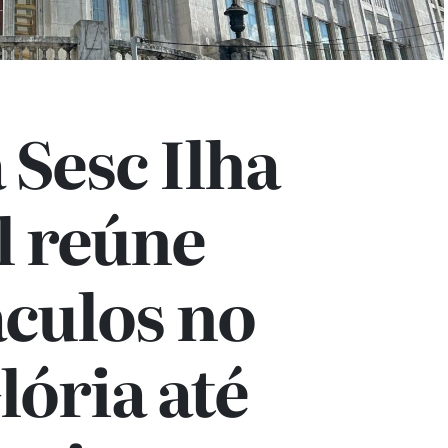
 Sesc Ilha
l reúne
áculos no
lória até