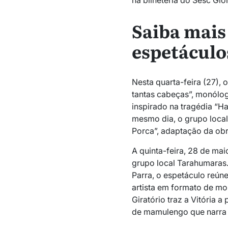
na bilheteria do Sesc Gló
Saiba mais
espetáculo
Nesta quarta-feira (27), 
tantas cabeças”, monólo
inspirado na tragédia “H
mesmo dia, o grupo local
Porca”, adaptação da ob
A quinta-feira, 28 de mai
grupo local Tarahumaras.
Parra
, o espetáculo reún
artista em formato de mo
Giratório traz a Vitória a
de mamulengo que narra a