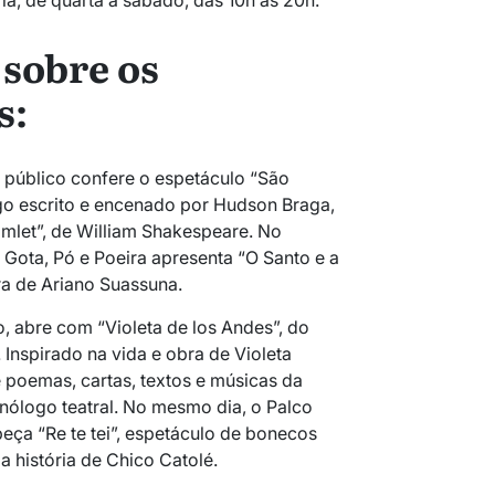
ria, de quarta a sábado, das 10h às 20h.
 sobre os
s:
o público confere o espetáculo “São
go escrito e encenado por
Hudson Braga
,
amlet”, de
William Shakespeare
. No
 Gota, Pó e Poeira apresenta “O Santo e a
ra de
Ariano Suassuna
.
o, abre com “Violeta de los Andes”, do
 Inspirado na vida e obra de
Violeta
e poemas, cartas, textos e músicas da
nólogo teatral. No mesmo dia, o Palco
 peça “Re te tei”, espetáculo de bonecos
 história de Chico Catolé.