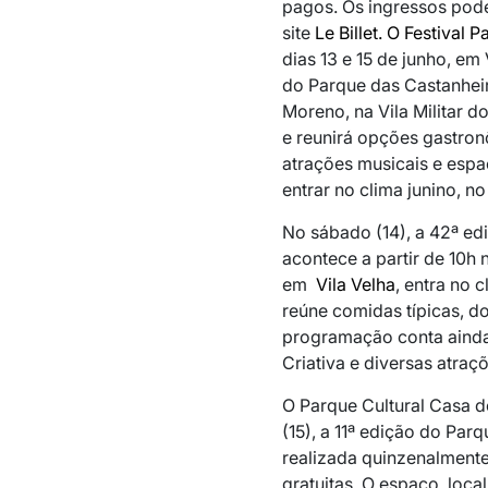
pagos. Os ingressos pode
site
Le Billet.
O Festival P
dias 13 e 15 de junho, em
do Parque das Castanhei
Moreno, na Vila Militar d
e reunirá opções gastro
atrações musicais e espa
entrar no clima junino, n
No sábado (14), a 42ª ed
acontece a partir de 10h
em
Vila Velha
, entra no 
reúne comidas típicas, do
programação conta ainda 
Criativa e diversas atraç
O Parque Cultural Casa 
(15), a 11ª edição do Pa
realizada quinzenalmente
gratuitas. O espaço, loca