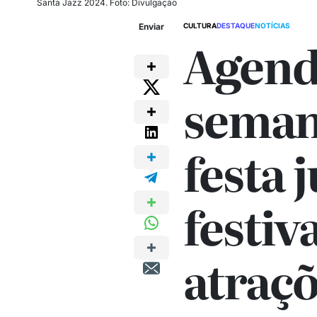
Santa Jazz 2024. Foto: Divulgação
Enviar
CULTURA
DESTAQUE
NOTÍCIAS
Agend
seman
festa 
festiva
atraç