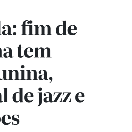
a: fim de
a tem
junina,
l de jazz e
ões