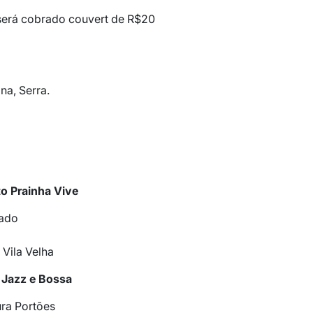
h será cobrado couvert de R$20
na, Serra.
)
o Prainha Vive
bado
 Vila Velha
e Jazz e Bossa
ura Portões