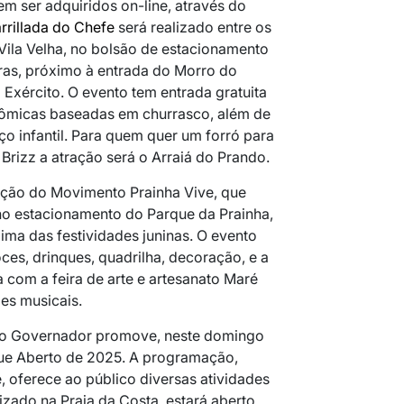
m ser adquiridos on-line, através do
arrillada do Chefe
será realizado entre os
 Vila Velha, no bolsão de estacionamento
ras, próximo à entrada do Morro do
o Exército. O evento tem entrada gratuita
nômicas baseadas em churrasco, além de
ço infantil. Para quem quer um forró para
o Brizz a atração será o Arraiá do Prando.
ição do Movimento Prainha Vive, que
 no estacionamento do Parque da Prainha,
clima das festividades juninas. O evento
ces, drinques, quadrilha, decoração, e a
com a feira de arte e artesanato Maré
ões musicais.
do Governador promove, neste domingo
rque Aberto de 2025. A programação,
, oferece ao público diversas atividades
lizado na Praia da Costa, estará aberto