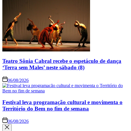
Teatro Sônia Cabral recebe o espetáculo de dança
‘Terra sem Males’ neste sábado (8)
06/08/2026
Festival leva programação cultural e movimenta o
Território do Bem no fim de semana
06/08/2026