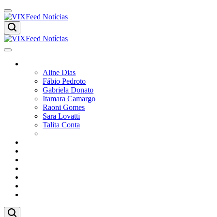
Colunistas
Aline Dias
Fábio Pedroto
Gabriela Donato
Itamara Camargo
Raoni Gomes
Sara Lovatti
Talita Conta
Vitor Magnoni
Cultura
Poder
Editorial
Cidades
Esportes
Economia
Pesquisas