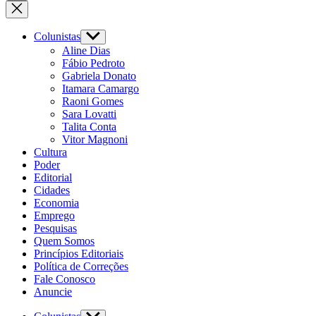
Colunistas
Aline Dias
Fábio Pedroto
Gabriela Donato
Itamara Camargo
Raoni Gomes
Sara Lovatti
Talita Conta
Vitor Magnoni
Cultura
Poder
Editorial
Cidades
Economia
Emprego
Pesquisas
Quem Somos
Princípios Editoriais
Política de Correções
Fale Conosco
Anuncie