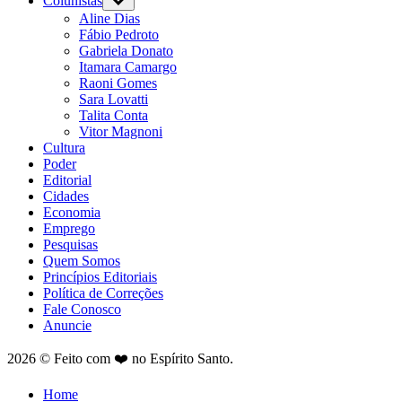
Colunistas
Aline Dias
Fábio Pedroto
Gabriela Donato
Itamara Camargo
Raoni Gomes
Sara Lovatti
Talita Conta
Vitor Magnoni
Cultura
Poder
Editorial
Cidades
Economia
Emprego
Pesquisas
Quem Somos
Princípios Editoriais
Política de Correções
Fale Conosco
Anuncie
2026 © Feito com ❤️ no Espírito Santo.
Home