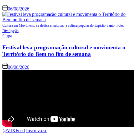
06/08/2026
Cultura em Movimento se dedica a valorizar a cultura popular do Espírito Santo. Foto:
Divulgação
Capa
Festival leva programação cultural e movimenta o
Território do Bem no fim de semana
06/08/2026
@VIXFeed
Inscreva-se