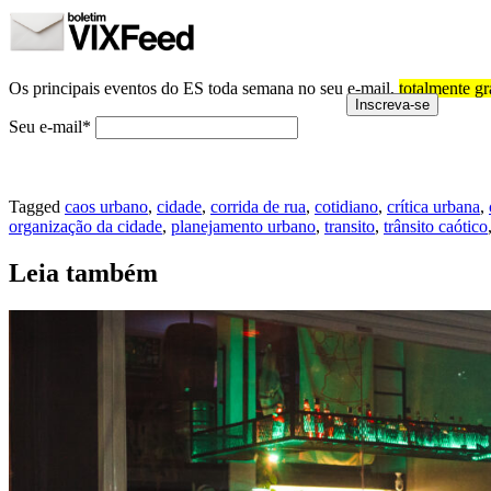
Os principais eventos do ES toda semana no seu e-mail,
totalmente gr
Seu e-mail*
Tagged
caos urbano
,
cidade
,
corrida de rua
,
cotidiano
,
crítica urbana
,
organização da cidade
,
planejamento urbano
,
transito
,
trânsito caótico
Leia também