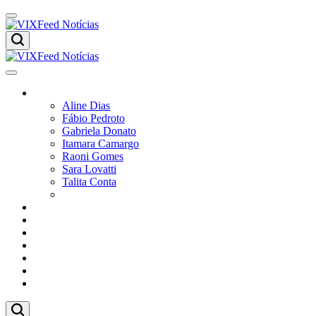
Colunistas
Aline Dias
Fábio Pedroto
Gabriela Donato
Itamara Camargo
Raoni Gomes
Sara Lovatti
Talita Conta
Vitor Magnoni
Cultura
Poder
Editorial
Cidades
Esportes
Economia
Pesquisas