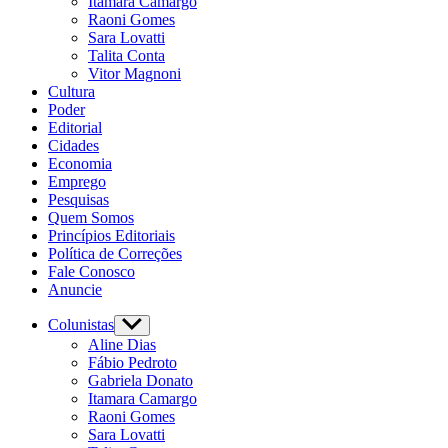
Itamara Camargo
Raoni Gomes
Sara Lovatti
Talita Conta
Vitor Magnoni
Cultura
Poder
Editorial
Cidades
Economia
Emprego
Pesquisas
Quem Somos
Princípios Editoriais
Política de Correções
Fale Conosco
Anuncie
Colunistas
Aline Dias
Fábio Pedroto
Gabriela Donato
Itamara Camargo
Raoni Gomes
Sara Lovatti