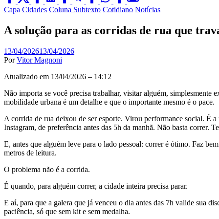
Capa
Cidades
Coluna Subtexto
Cotidiano
Notícias
A solução para as corridas de rua que tra
13/04/2026
13/04/2026
Por
Vitor Magnoni
Atualizado em 13/04/2026 – 14:12
Não importa se você precisa trabalhar, visitar alguém, simplesmente e
mobilidade urbana é um detalhe e que o importante mesmo é o pace.
A corrida de rua deixou de ser esporte. Virou performance social. É 
Instagram, de preferência antes das 5h da manhã. Não basta correr. T
E, antes que alguém leve para o lado pessoal: correr é ótimo. Faz be
metros de leitura.
O problema não é a corrida.
É quando, para alguém correr, a cidade inteira precisa parar.
E aí, para que a galera que já venceu o dia antes das 7h valide sua di
paciência, só que sem kit e sem medalha.