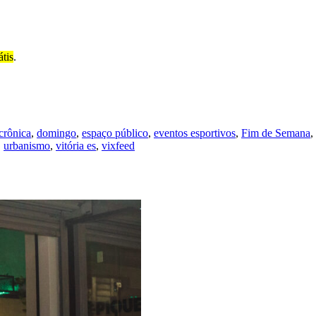
átis
.
crônica
,
domingo
,
espaço público
,
eventos esportivos
,
Fim de Semana
,
,
urbanismo
,
vitória es
,
vixfeed